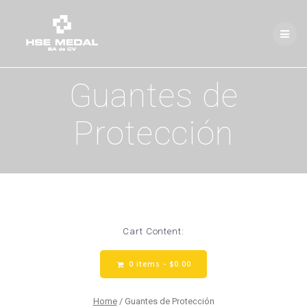
Skip
to
content
Guantes de
Protección
Cart Content:
0 items -
$
0.00
Home
/ Guantes de Protección