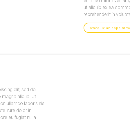
enim ad minim veniam, q
ut aliquip ex ea commo
reprehenderit in volupta
schedule an appointm
scing elit, sed do
e magna aliqua. Ut
on ullamco laboris nisi
e irure dolor in
ore eu fugiat nulla