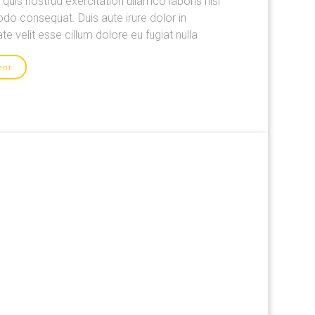
uis nostrud exercitation ullamco laboris nisi
do consequat. Duis aute irure dolor in
te velit esse cillum dolore eu fugiat nulla
ent