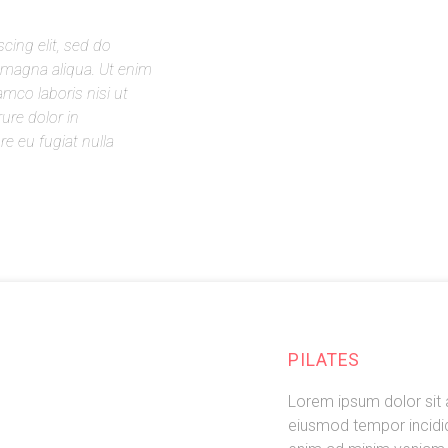
cing elit, sed do
 magna aliqua. Ut enim
amco laboris nisi ut
ure dolor in
re eu fugiat nulla
PILATES
Lorem ipsum dolor sit 
eiusmod tempor incidid