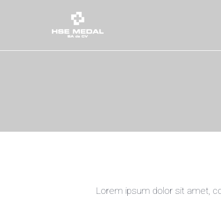
Skip
to
content
Lorem ipsum dolor sit amet, co