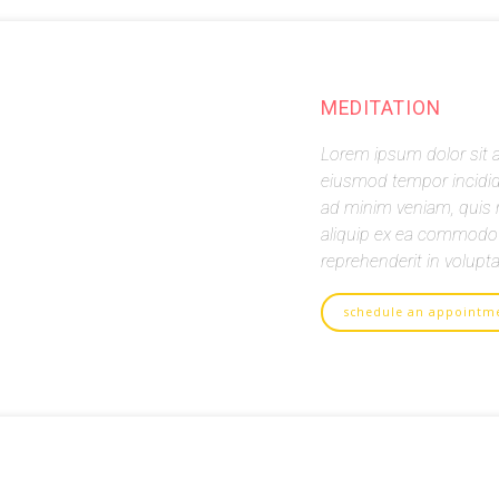
MEDITATION
Lorem ipsum dolor sit a
eiusmod tempor incidid
ad minim veniam, quis n
aliquip ex ea commodo c
reprehenderit in volupta
schedule an appointm